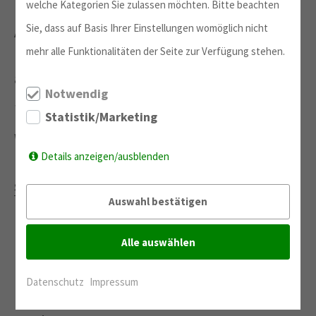
welche Kategorien Sie zulassen möchten. Bitte beachten
Sie, dass auf Basis Ihrer Einstellungen womöglich nicht
Apartments (16 m²–41 m²) mit Bad, Küche,
mehr alle Funktionalitäten der Seite zur Verfügung stehen.
Bett, Schreibtisch und Sofa,
ab 400 € pro Monat. Nebenkosten für
Notwendig
Strom, Wasser und Internet sind inklusive.
Statistik/Marketing
Website:
Smart Living Leipzig
Details anzeigen/ausblenden
Kontakt für Fragen und die Anmietung:
smartliving@proim.de
Auswahl bestätigen
Alle auswählen
Learn and Live Studentenwohnheim
Datenschutz
Impressum
Komfortables und bequemes Wohnen für