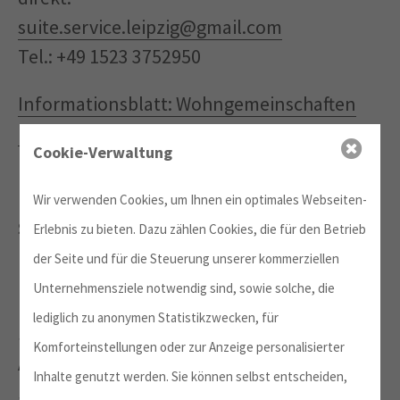
suite.service.leipzig@gmail.com
Tel.: +49 1523 3752950
Informationsblatt: Wohngemeinschaften
Fotos
Cookie-Verwaltung
Wir verwenden Cookies, um Ihnen ein optimales Webseiten-
Smartliving Leipzig
Erlebnis zu bieten. Dazu zählen Cookies, die für den Betrieb
der Seite und für die Steuerung unserer kommerziellen
Mikroapartments im Zentrum von Leipzig,
Unternehmensziele notwendig sind, sowie solche, die
nähe Leipzig Hauptbahnhof, 10 min vom
lediglich zu anonymen Statistikzwecken, für
Studienkolleg
Komforteinstellungen oder zur Anzeige personalisierter
Adresse: Johannisgasse 26/ Nürnberger
Inhalte genutzt werden. Sie können selbst entscheiden,
Straße 17