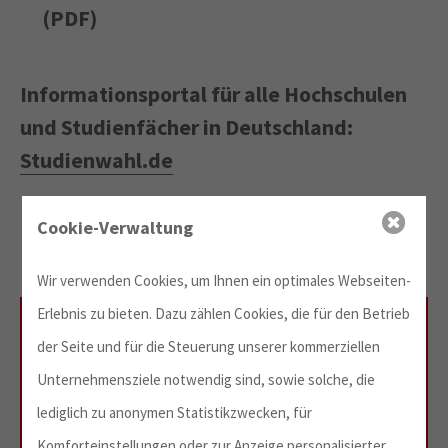
(PDF)
Informationsportal für alle Hochschulen
und Studienfächer in Deutschland:
Studienwahl.de
Cookie-Verwaltung
Wir verwenden Cookies, um Ihnen ein optimales Webseiten-
Erlebnis zu bieten. Dazu zählen Cookies, die für den Betrieb
Offene
der Seite und für die Steuerung unserer kommerziellen
Unternehmensziele notwendig sind, sowie solche, die
Hochschulen im
lediglich zu anonymen Statistikzwecken, für
Komforteinstellungen oder zur Anzeige personalisierter