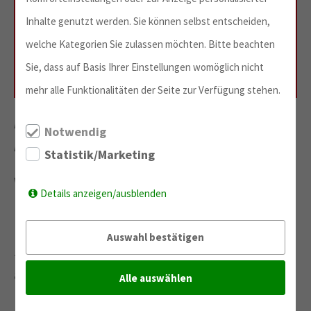
Bundesland
Inhalte genutzt werden. Sie können selbst entscheiden,
welche Kategorien Sie zulassen möchten. Bitte beachten
Sachsen
Sie, dass auf Basis Ihrer Einstellungen womöglich nicht
mehr alle Funktionalitäten der Seite zur Verfügung stehen.
HOCHSCHUL­INFORMATIONSTAG Sachsen:
Notwendig
Frühjahr 2024
Statistik/Marketing
Wie geht es weiter nach dem Studienkolleg?
Details anzeigen/ausblenden
Welche Hochschule ist die richtige für mich
und welcher Studiengang passt zu mir?
Auswahl bestätigen
Jedes Jahr im Frühjahr öffnen in Sachsen
am
Tag der offenen Hochschultür
viele
Alle auswählen
Hochschulen und Universitäten ihre Türen