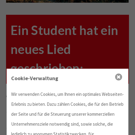
Ein Student hat ein
neues Lied
geschrieben:
Cookie-Verwaltung
Rida Mejaout, 22 Jahre, Marokko
Wir verwenden Cookies, um Ihnen ein optimales Webseiten-
Erlebnis zu bieten. Dazu zählen Cookies, die für den Betrieb
Schon ein Jahr bin ich so weit.
der Seite und für die Steuerung unserer kommerziellen
Unternehmensziele notwendig sind, sowie solche, die
Schon ein Jahr bin ich so nah.
lediglich zu anonymen Statistikzwecken, für