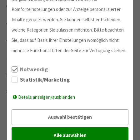
Vor einem Jahr war ich so reich,
Komforteinstellungen oder zur Anzeige personalisierter
Inhalte genutzt werden. Sie können selbst entscheiden,
vor einem Jahr fühlte ich mich warm,
welche Kategorien Sie zulassen möchten. Bitte beachten
vor einem Jahr hatte ich alles.
Sie, dass auf Basis Ihrer Einstellungen womöglich nicht
mehr alle Funktionalitäten der Seite zur Verfügung stehen.
Seit einem Jahr hatte bin ich arm,
Notwendig
seit einem Jahr fühle ich mich kalt,
Statistik/Marketing
seit einem Jahr habe ich alles verloren.
Details anzeigen/ausblenden
Ist es das, wovon ich geträumt habe?
Auswahl bestätigen
Ist es das, was ich so schön und süß gedacht
habe?
Alle auswählen