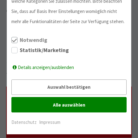
Studienbewerber die FSP erfolgreich. Unter
welche Kategorien Sie zulassen möchten. Bitte beachten
der Leistungsförderung verstehen wir den
Sie, dass auf Basis Ihrer Einstellungen womöglich nicht
Einsatz von hoch qualifizierten und
mehr alle Funktionalitäten der Seite zur Verfügung stehen.
bewährten Pädagogen,
Lehrveranstaltungen mit hoher Interaktion,
Notwendig
Förderung der Ehrlichkeit in der Arbeit der
Statistik/Marketing
Studienbewerber/-innen und Gewährung
Details anzeigen/ausblenden
zusätzlichen kostenfreien
Förderunterricht.
Auswahl bestätigen
Umfassende
Alle auswählen
Betreuung
Datenschutz
Impressum