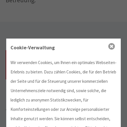
Betreuung.
Cookie-Verwaltung
Hohe Erfolgsquote
Wir verwenden Cookies, um Ihnen ein optimales Webseiten-
Erlebnis zu bieten. Dazu zählen Cookies, die für den Betrieb
der Seite und für die Steuerung unserer kommerziellen
Durch eine leistungsfördernde Ausbildung
Unternehmensziele notwendig sind, sowie solche, die
unserer Studienbewerber/-innen
lediglich zu anonymen Statistikzwecken, für
absolvieren mehr als 60% unserer zur
Komforteinstellungen oder zur Anzeige personalisierter
Feststellungsprüfung (FSP) zugelassenen
Inhalte genutzt werden. Sie können selbst entscheiden,