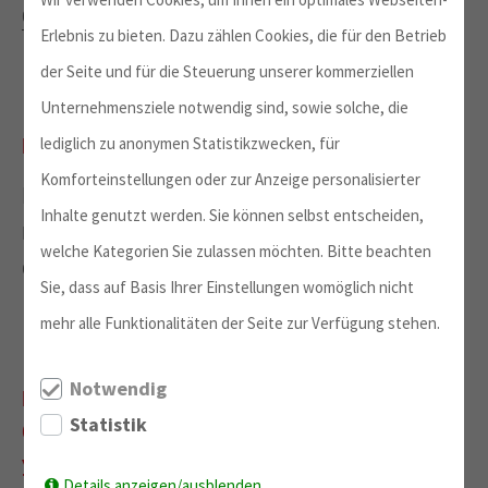
форму
онлайн.
Erlebnis zu bieten. Dazu zählen Cookies, die für den Betrieb
der Seite und für die Steuerung unserer kommerziellen
Unternehmensziele notwendig sind, sowie solche, die
Когда истекает срок подачи заявления?
lediglich zu anonymen Statistikzwecken, für
Komforteinstellungen oder zur Anzeige personalisierter
Пожалуйста, подавайте заявление не
Inhalte genutzt werden. Sie können selbst entscheiden,
позднее чем за 2 месяца до начала
welche Kategorien Sie zulassen möchten. Bitte beachten
семестра.
Sie, dass auf Basis Ihrer Einstellungen womöglich nicht
mehr alle Funktionalitäten der Seite zur Verfügung stehen.
Notwendig
Как я могу получить условное или
Statistik
безусловное подтверждение от
университета?
Details anzeigen/ausblenden