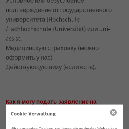
Условное или безусловное
подтверждение от государственного
университета (Hochschule
/Fachhochschule /Universität) или uni-
assist.
Медицинскую страховку (можно
оформить у нас)
Действующую визу (если есть).
Как я могу подать заявление на
обучение?
Cookie-Verwaltung
Вы можете отправить
регистрационную
Wir verwenden Cookies, um Ihnen ein optimales Webseiten-